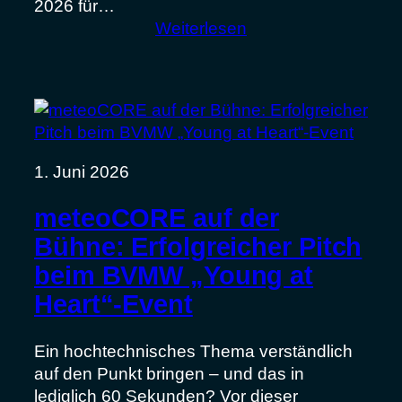
2026 für…
:
Weiterlesen
Vom
ersten
Entwurf
bis
zum
eingetragenen
1. Juni 2026
Warenzeichen
meteoCORE auf der
Bühne: Erfolgreicher Pitch
beim BVMW „Young at
Heart“-Event
Ein hochtechnisches Thema verständlich
auf den Punkt bringen – und das in
lediglich 60 Sekunden? Vor dieser