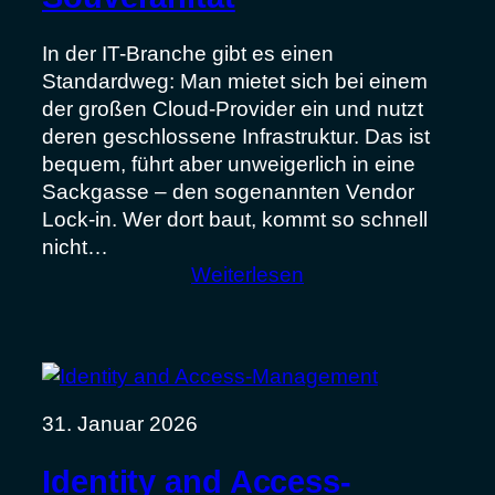
Event
In der IT-Branche gibt es einen
Standardweg: Man mietet sich bei einem
der großen Cloud-Provider ein und nutzt
deren geschlossene Infrastruktur. Das ist
bequem, führt aber unweigerlich in eine
Sackgasse – den sogenannten Vendor
Lock-in. Wer dort baut, kommt so schnell
nicht…
:
Weiterlesen
meteoSCALE:
Das
Rückgrat
unserer
digitalen
31. Januar 2026
Souveränität
Identity and Access-