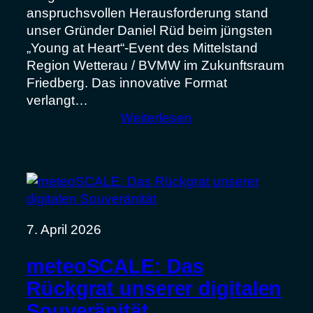
anspruchsvollen Herausforderung stand
unser Gründer Daniel Rüd beim jüngsten
„Young at Heart“-Event des Mittelstand
Region Wetterau / BVMW im Zukunftsraum
Friedberg. Das innovative Format
verlangt…
:
Weiterlesen
meteoCORE
auf
der
Bühne:
Erfolgreicher
Pitch
7. April 2026
beim
BVMW
meteoSCALE: Das
„Young
Rückgrat unserer digitalen
at
Souveränität
Heart“-