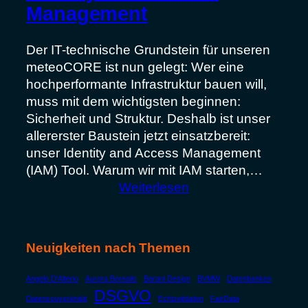
Management
Der IT-technische Grundstein für unseren
meteoCORE ist nun gelegt: Wer eine
hochperformante Infrastruktur bauen will,
muss mit dem wichtigsten beginnen:
Sicherheit und Struktur. Deshalb ist unser
allererster Baustein jetzt einsatzbereit:
unser Identity and Access Management
(IAM) Tool. Warum wir mit IAM starten,…
:
Weiterlesen
Identity
and
Access-
Neuigkeiten nach Themen
Management
Angelo D'Alterio
Aurora Borealis
Barani Design
BVMW
Datenbanken
DSGVO
Datensouveränität
Echtzeitdaten
FairData