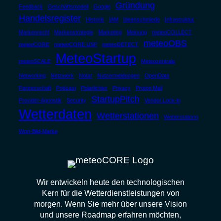
Gründung
Feedback
Geschäftsmodell
Google
Handelsregister
Historie
IAM
Ideenschmiede
Infrastruktur
Markenrecht
Markenstrategie
Marketing
Meinung
meteoCOLLECT
meteoOBS
meteoCORE
meteoCORE USP
meteoDETECT
MeteoStartup
meteoSCALE
Meteozentrale
Networking
Netzwerk
Notar
Nutzermeldungen
OpenData
Partnerschaft
Podcast
Polarlichter
Privacy
Proton Mail
StartupPitch
Provider-Agnostik
Security
Vendor Lock-in
Wetterdaten
Wetterstationen
Wetterstationn
Wort-Bild-Marke
Wir entwickeln heute den technologischen
Kern für die Wetterdienstleistungen von
morgen. Wenn Sie mehr über unsere Vision
und unsere Roadmap erfahren möchten,