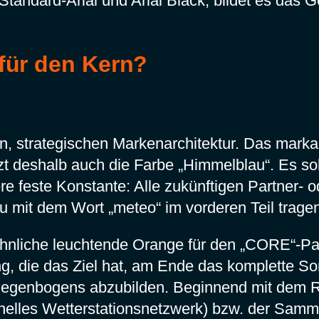
Standard-Arial und Arial Black, bildet es das
für den Kern?
gen, strategischen Markenarchitektur. Das marka
t deshalb auch die Farbe „Himmelblau“. Es soll
re feste Konstante: Alle zukünftigen Partner-
 mit dem Wort „meteo“ im vorderen Teil tragen
hnliche leuchtende Orange für den „CORE“-Pa
g, die das Ziel hat, am Ende das komplette Sor
egenbogens abzubilden. Beginnend mit dem Ro
onelles Wetterstationsnetzwerk) bzw. der Sam