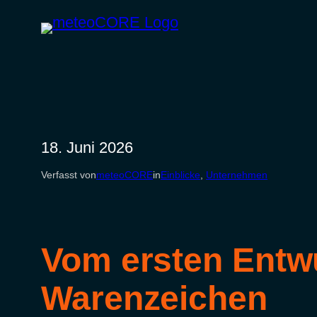
Zum
Inhalt
springen
18. Juni 2026
Verfasst von
meteoCORE
in
Einblicke
, 
Unternehmen
Vom ersten Entw
Warenzeichen