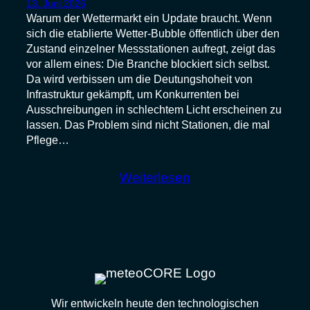
13. Juni 2026
Warum der Wettermarkt ein Update braucht. Wenn
sich die etablierte Wetter-Bubble öffentlich über den
Zustand einzelner Messstationen aufregt, zeigt das
vor allem eines: Die Branche blockiert sich selbst.
Da wird verbissen um die Deutungshoheit von
Infrastruktur gekämpft, um Konkurrenten bei
Ausschreibungen in schlechtem Licht erscheinen zu
lassen. Das Problem sind nicht Stationen, die mal
Pflege…
:
Weiterlesen
Verrottete
Stationen
oder
verrottete
Preismodelle?
Wir entwickeln heute den technologischen