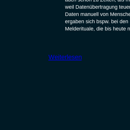
weil Datenübertragung teuer
Daten manuell von Menschen
ergaben sich bspw. bei den
Melderituale, die bis heute
:
Weiterlesen
Was
macht
meteoCORE
anders?