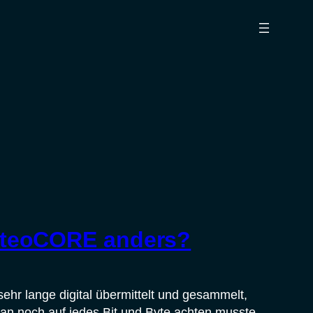
teoCORE anders?
hr lange digital übermittelt und gesammelt,
an noch auf jedes Bit und Byte achten musste,